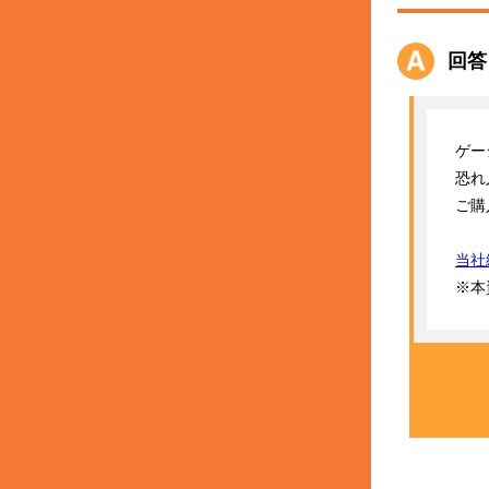
回答
ゲー
恐れ
ご購
当社
※本