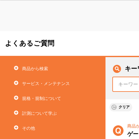
よくあるご質問
キー
商品から検索
サービス・メンテナンス
規格・規制について
クリア
計測について学ぶ
商品
その他
ゲー