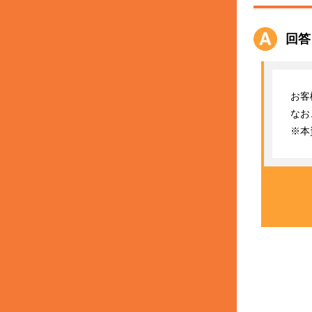
回答
お客
なお
※本