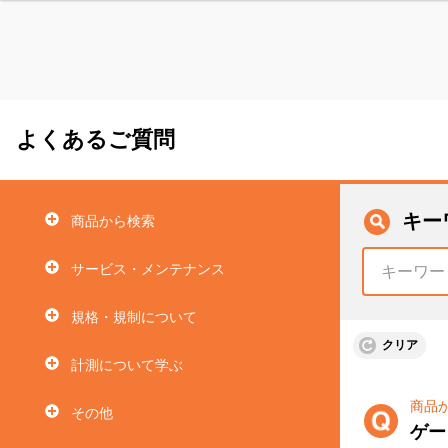
よくあるご質問
キー
商品から検索
サービス・メンテナンス
規格・規制について
クリア
計測について学ぶ
商品
その他
ゲー