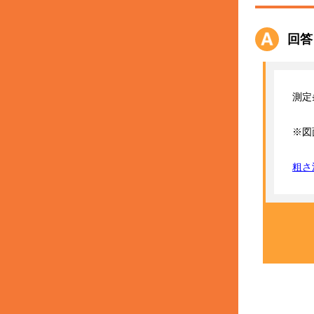
回答
測定
※図
粗さ