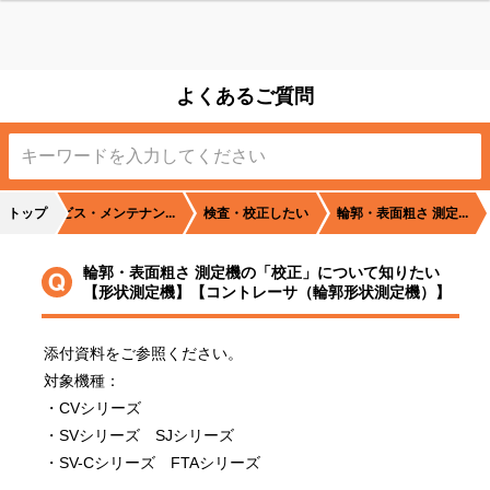
よくあるご質問
トップ
サービス・メンテナン...
検査・校正したい
輪郭・表面粗さ 測定...
輪郭・表面粗さ 測定機の「校正」について知りたい
状
【形状測定機】【コントレーサ（輪郭形状測定機）】
添付資料をご参照ください。
対象機種：
・CVシリーズ　
・SVシリーズ　SJシリーズ　
・SV-Cシリーズ　FTAシリーズ