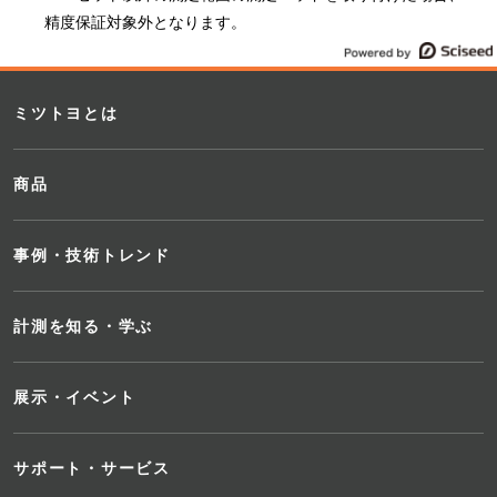
精度保証対象外となります。
注）2.工場出荷時の検査データ　につき、『校正証明書』取
得用には、ご利用できません。
　※校正証明書をご希望の場合、有料にて発行いたします。
ミツトヨとは
ご購入の際にお申し付けください。
注）3.工場出荷時の検査データの再発行は致しませんので紛
商品
失しないよう、お気をつけください。
に
568シリーズ_SBM-CX_エコノミーセット_測定ヘッド部脱
事例・技術トレンド
着方法
取扱説明書ダウンロード
参考になった
計測を知る・学ぶ
参考にならなかった
展示・イベント
サポート・サービス