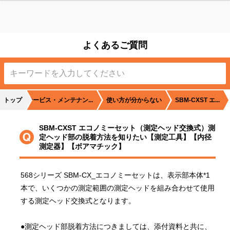
ス
よくあるご質問
定
トップ
サービス・メンテナン...
使い方が分からない
SBM-CXST エ...
SBM-CXST エコノミーセット（測定ヘッド交換式）測
ヘ
定ヘッド部の脱着方法を知りたい【測定工具】【内径
測定器】【ボアマチック】
568シリーズ SBM-CX_エコノミーセットは、表示部本体*1
本で、いくつかの測定範囲の測定ヘッドを組み合わせて使用
する測定ヘッド交換式となります。
●測定ヘッド部脱着方法につきましては、添付資料と共に、