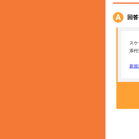
回答
スケ
添付
新規